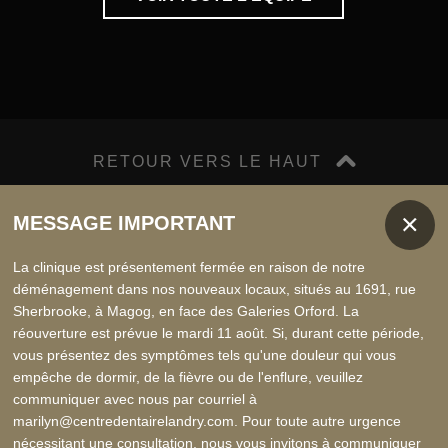
RETOUR VERS LE HAUT
MESSAGE IMPORTANT
TEL.: 819-847-3535
La clinique est présentement fermée en raison de notre
déménagement dans nos nouveaux locaux, situés au 1691, rue
Sherbrooke, à Magog, en face des Galeries Orford. La
réouverture est prévue le mardi 11 août. Si, durant cette période,
vous présentez des symptômes tels qu'une douleur qui vous
45 RUE CENTRE, MAGOG, QC, J1X 5B6
empêche de dormir, de la fièvre ou de l'enflure, veuillez
communiquer avec nous par courriel à
marilyn@centredentairelandry.com. Pour toute autre urgence
nécessitant une consultation, nous vous invitons à communiquer